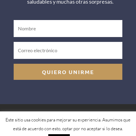
saludables y muchas otras sorpresas.
QUIERO UNIRME
Aviso legal
Política de privacidad
Política de
Este sitio usa cookies para mejorar su experiencia. Asumimos que
cookies
| © Copyright 2023 – Mercedes Flow Yoga®
está de acuerdo con esto, optar por no aceptar si lo desea.