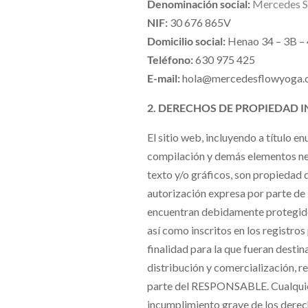
Denominación social:
Mercedes S
NIF:
30 676 865V
Domicilio social:
Henao 34 – 3B –
Teléfono:
630 975 425
E-mail:
hola@mercedesflowyoga.
2. DERECHOS DE PROPIEDAD I
El sitio web, incluyendo a título e
compilación y demás elementos ne
texto y/o gráficos, son propiedad
autorización expresa por parte de 
encuentran debidamente protegidos
así como inscritos en los registr
finalidad para la que fueran destina
distribución y comercialización, r
parte del RESPONSABLE. Cualquier
incumplimiento grave de los derech