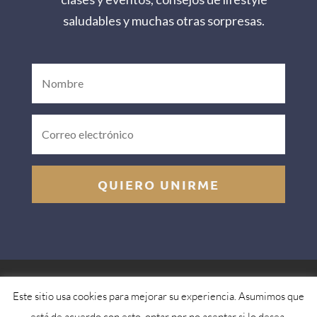
saludables y muchas otras sorpresas.
QUIERO UNIRME
Aviso legal
Política de privacidad
Política de
Este sitio usa cookies para mejorar su experiencia. Asumimos que
cookies
| © Copyright 2023 – Mercedes Flow Yoga®
está de acuerdo con esto, optar por no aceptar si lo desea.