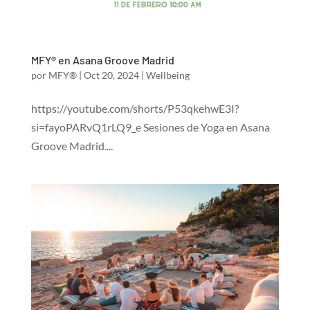
MFY® en Asana Groove Madrid
por
MFY®
|
Oct 20, 2024
|
Wellbeing
https://youtube.com/shorts/P53qkehwE3I?
si=fayoPARvQ1rLQ9_e Sesiones de Yoga en Asana
Groove Madrid....