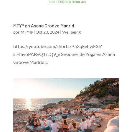
MFY® en Asana Groove Madrid
por
MFY®
|
Oct 20, 2024
|
Wellbeing
https://youtube.com/shorts/P53qkehwE3I?
si=fayoPARvQ1rLQ9_e Sesiones de Yoga en Asana
Groove Madrid....