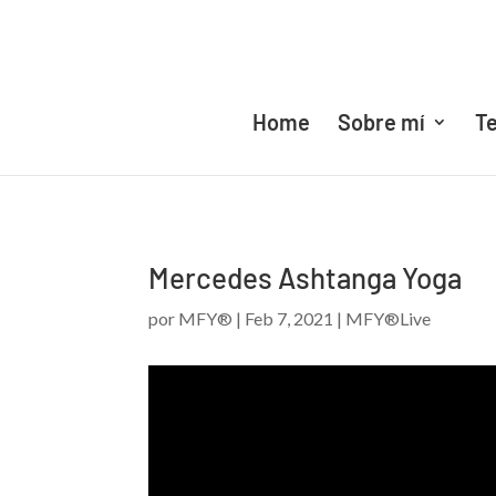
Home
Sobre mí
Te
Mercedes Ashtanga Yoga
por
MFY®
|
Feb 7, 2021
|
MFY®Live