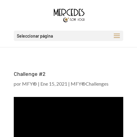
Seleccionar página
Challenge #2
por
MFY®
|
Ene 15, 2021
|
MFY®Challenges