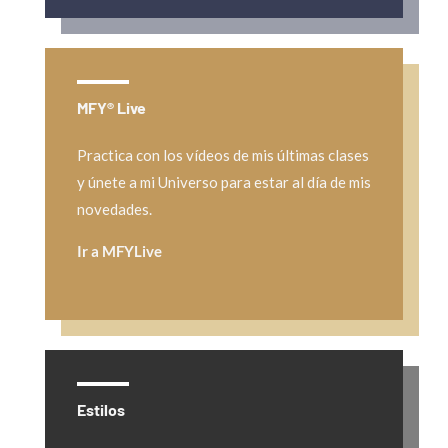
MFY® Live
Practica con los vídeos de mis últimas clases
y únete a mi Universo para estar al día de mis
novedades.
Ir a MFYLive
Estilos